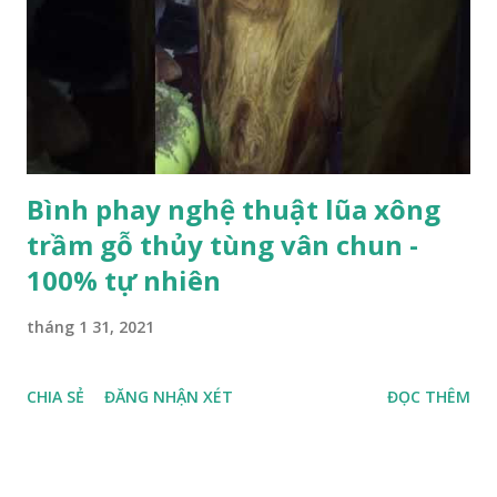
Bình phay nghệ thuật lũa xông
trầm gỗ thủy tùng vân chun -
100% tự nhiên
tháng 1 31, 2021
CHIA SẺ
ĐĂNG NHẬN XÉT
ĐỌC THÊM