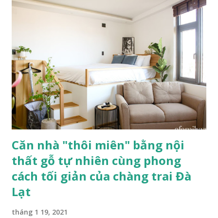
gì là điều không phải ai cũng nắm rõ. Sau đây là những
thông tin cung cấp về đặc điểm của loại cây này. 1. Đặc điểm
hình thái của cây Phong Lộc Hoa (tên khoa học: Guzmania
Bromeliad) còn có tên gọi khác là cây Dứa Cảnh Nến. Được
biết đến là cây lâu năm có nguồn gốc từ miền Nam Trung Mỹ
nhiệt đới khá phổ biến ở Costa Rica. Phần lá có màu xanh
đậm, thuôn dài, mỏng. Rễ cây rất nông và lấy dinh dưỡng từ
không khí, nước mưa và tích tụ trong một kh...
Căn nhà "thôi miên" bằng nội
thất gỗ tự nhiên cùng phong
cách tối giản của chàng trai Đà
Lạt
tháng 1 19, 2021