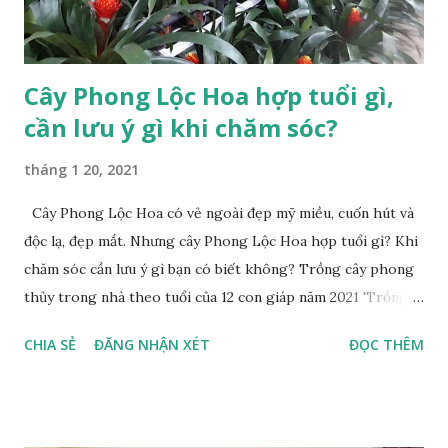
thường hao hụt tài chính khá nhiều....
Cây Phong Lộc Hoa hợp tuổi gì,
cần lưu ý gì khi chăm sóc?
tháng 1 20, 2021
Cây Phong Lộc Hoa có vẻ ngoài đẹp mỹ miều, cuốn hút và
độc lạ, đẹp mắt. Nhưng cây Phong Lộc Hoa hợp tuổi gì? Khi
chăm sóc cần lưu ý gì bạn có biết không? Trồng cây phong
thủy trong nhà theo tuổi của 12 con giáp năm 2021 'Trồng
cây chuối' trên cây cầu gỗ cũ ngay giữa rừng, cô gái xinh đẹp
CHIA SẺ
ĐĂNG NHẬN XÉT
ĐỌC THÊM
nhận cái kết 'đời không như mơ' Phong Lộc Hoa là loại cây
để bàn làm việc, được sử dụng trong nghệ thuật trang trí
được yêu thích. Bên cạnh vẻ đẹp bên ngoài thì cây cảnh này
còn mang ý nghĩa phong thủy. Cây Phong Lộc Hoa hợp tuổi