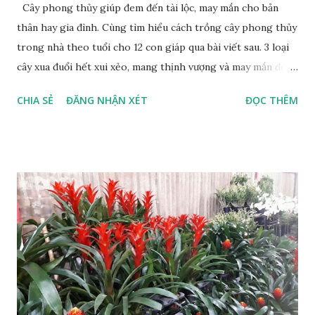
Cây phong thủy giúp đem đến tài lộc, may mắn cho bản
thân hay gia đình. Cùng tìm hiểu cách trồng cây phong thủy
trong nhà theo tuổi cho 12 con giáp qua bài viết sau. 3 loại
cây xua đuổi hết xui xẻo, mang thịnh vượng và may mắn đến
cho cả gia đình 10 loại cây cảnh trồng trong nhà có chứa
CHIA SẺ
ĐĂNG NHẬN XÉT
ĐỌC THÊM
chất kịch độc, lỡ miệng ăn vào mất mạng như chơi Cây xanh
không chỉ giúp không gian sống sinh động hơn mà còn
khiến bầu không khí trong lành, thư thái hơn. Theo quan
niệm của rất nhiều người thì trồng cây phong thủy trong
nhà theo tuổi sẽ đem may mắn, thành công cho gia chủ.
Cây phong thủy giúp đem đến tài lộc, may mắn cho bản thân
hay gia đình Skip in 6 Yến sào Khánh Hòa Sanest
sanestsvmart.com.vn Mua Ngay Dưới đây là 12 loại cây
phong thủy theo tuổi 2021 mà bạn nên biết: 1. Tuổi tí với cây
Kim tiền Người tuổi tí thường gặp vượng về tài lộc, có nhiều
tiền trong túi nhưng không biết cách quản lý chi tiêu nên