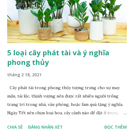
sinh ra và trưởng thành. Ít có vùng đất nào như Buôn Ma
Thuột mà trong lòng phố lại có những tán rừng nằm xen kẽ
trung tâm. Trong một lần trò chuyện, anh Ama Jeny (47
tuổi) người con ở Buôn Ako Dhong tự hào nói với chúng tôi
rằng, Buôn Ako Dho...
5 loại cây phát tài và ý nghĩa
phong thủy
tháng 2 18, 2021
Cây phát tài trong phong thủy tượng trưng cho sự may
mắn, tài lộc, thịnh vượng nên được rất nhiều người trồng
trang trí trong nhà, văn phòng, hoặc làm quà tặng ý nghĩa.
Ngày Tết nên chọn loại hoa, cây cảnh nào để đặt ở trong
nhà? Cây phát tài có nhiều loại cây khác nhau như cây phát
CHIA SẺ
ĐĂNG NHẬN XÉT
ĐỌC THÊM
tài phát lộc, cây phát tài núi, cây phát tài thiết mộc lan, cây