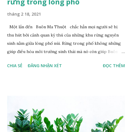
rừng trong lòng phố
tháng 2 18, 2021
Một lần đến Buôn Ma Thuột chắc hẳn mọi người sẽ bị
thu hút bởi cảnh quan kỳ thú của những khu rừng nguyên
sinh nằm giữa lòng phố núi. Rừng trong phố không những
giúp điều hòa môi trường sinh thái mà nó còn giúp Buôn Ma
Thuột giữ nguyên những giá trị văn hóa, đậm đà bản sắc bản
CHIA SẺ
ĐĂNG NHẬN XÉT
ĐỌC THÊM
địa. Tạ ơn rừng Buôn Ma Thuột - nơi được xem là thủ phủ
vùng Tây Nguyên, từ lâu đã hội tụ đầy đủ những yếu tố hiện
đại nhưng vẫn giữ gìn những giá trị truyền thống trong sự
phát triển hiện có. Ít có vùng đất nào như Buôn Ma Thuột
mà trong lòng phố lại có những tán rừng nằm xen kẽ trung
tâm hành chính, bảo tàng và dọc nhiều tuyến phố lớn. Người
dân Buôn Ma Thuột tự hào vì những tán rừng quý hiếm này
bao đời gìn giữ văn hóa, che chở nhiều thế hệ người Ê Đê