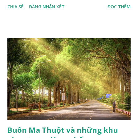
Cúng Rằm tháng Giêng 2021 đầy đủ, chuẩn nhất, cầu cả năm
CHIA SẺ
ĐĂNG NHẬN XÉT
ĐỌC THÊM
an vui, thịnh vượng Quý cô sinh ngày Âm lịch này, năm Tân
Sửu tài vận khởi sắc, tình cảm thăng hoa Cây lưỡi hổ Theo
phong thủy, cây lưỡi mèo có xuất xứ từ vùng châu Á nhiệt
đới, đây là loại cây rất ưa bóng, thích hợp sinh trưởng cả môi
trường đất và nước. Cây lưỡi hỗ, cứng cáp, vươn lên khỏe
mạnh và sống lâu năm. Đặt loại cây này trong nhà, gia chủ sẽ
thu hút được nhiều may mắn nếu trang trí lưỡi mèo trong
nhà hoặc trong không gian làm việc. Bên cạnh đó, cây có
khả năng cung cấp nhiều oxy vào ban đêm nên rất tốt cho
những ai khó ngủ, đặt một chậu lưỡi mèo trong phòng ngủ
để có một giấc ngủ sâu thật ngon. Cây phong thủy tuyết
tùng Cây tuyết tùng có nguồn gốc từ phía Tây của dãy
Himalaya...
Buôn Ma Thuột và những khu